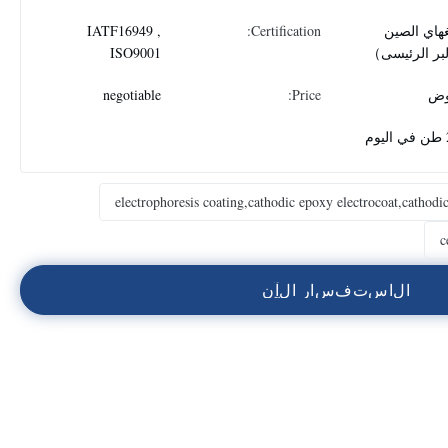
هاي الصين
Certification:
IATF16949 ,
بر الرئيسى）
ISO9001
وض
Price:
negotiable
م
electrophoresis coating,cathodic epoxy electrocoat,cathodic
ا
ل
ا
س
ت
ف
س
ا
ر
ا
ل
آ
ن