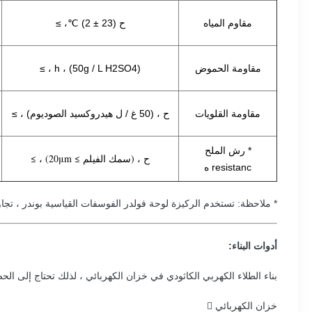
مقاوم المياه
ح (23 ± 2) ℃، ≥
مقاومة الحموض
h ، (50g / L H2SO4) ، ≥
مقاومة القلويات
ح ، (50 غ / ل هيدروكسيد الصوديوم) ، ≥
* رش الملح
ح ، (سمك الفيلم ≥ 20μm) ، ≥
resistanc ه
* ملاحظة: تستخدم الركيزة لوحة فولدر الفوسفات القياسية بوندر ، تجاوز
أدوات البناء:
بناء الطلاء الكهربي الكاثودي في خزان الكهربائي ، لذلك تحتاج إلى الحص
خزان الكهربائي 