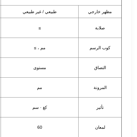
مظهر خارجي
طبيعي / غير طبيعي
صلابة
≥
كوب الرسم
مم ، ≥
التصاق
مستوى
المرونة
مم
تأثير
كغ · سم
لمعان
60