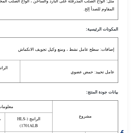
مثل: ألواح الصلب المدرفلة على البارد والساخن ، ألواح الصلب المجلف
المقاوم للصدأ إلخ.
المكونات الرئيسية:
إضافات: سطح عامل نشط ، ومنع وكيل تجويف الانكماش
الرات
عامل تحييد: حمض عضوي
بيانات جودة المنتج:
معلومات
مشروع
الراتنج (HLS-
م
1701ALB)