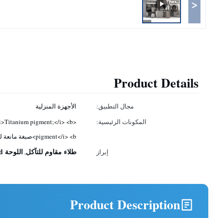
<
Product Details
مجال التطبيق:
الأجهزة المنزلية
المكونات الرئيسية:
pigment</i> <b>صبغة مانعة للصدأ</b>
طلاء مقاوم للتآكل
اللوحة ced
إبراز
,
Product Description