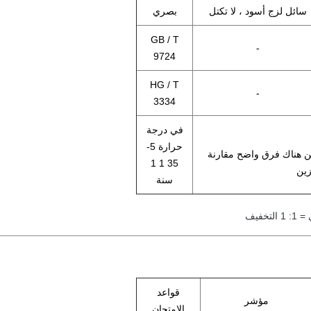
سائل لزج
أسود
، لا تكتل
بصري
GB / T
-
9724
HG / T
-
3334
في درجة
حرارة 5-
يكن هناك فرق واضح مقارنة
35 1 1
زين
سنة
فيف
قواعد
مؤشر
الامتحان