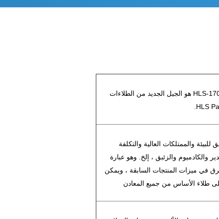
HLS-1701ALB / HLS-1701A Black Cationic Epoxy Electrocoat for auto هو الجيل الجديد من الطلاءات
للبيئة والممتلكات العالية والتكلفة
 والكادميوم والزئبق ، إلخ. وهو عبارة
ق في ميزات المنتجات السابقة ، ويمكن
على طلاء الأساس من جميع المعادن