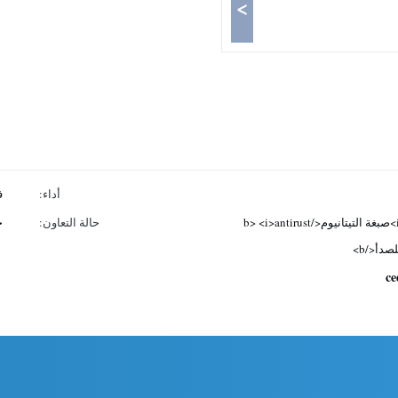
>
أداء:
ف
<i>Titanium pigment;</i> <b>صبغة التيتانيوم</b> <i>antirust
حالة التعاون:
ج