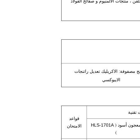
ن ، منتجات الألمنيوم و صفائح الفولاذ
نج مصفوفة: الاكريليك تعديل راتنجات
الايبوكسي
 تقنية
قواعد
عجون أسود (
HLS-1701A
الامتحان
)