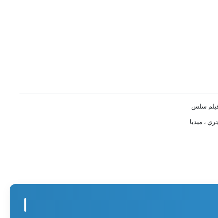
يلم سلس
ري ، ميديا