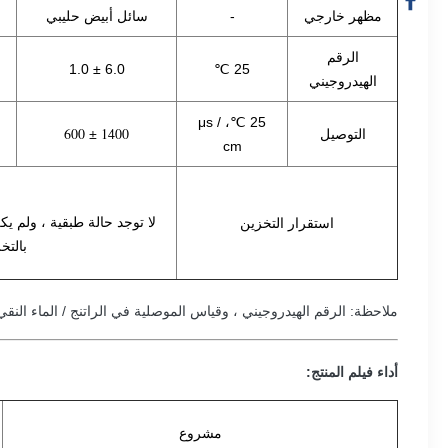
مظهر خارجي
-
سائل أبيض حليبي
الرقم
6.0 ± 1.0
25 ℃
الهيدروجيني
25 ℃، μs /
1400 ± 600
التوصيل
cm
لا توجد حالة طبقية ، ولم 
استقرار التخزين
بالتخ
ملاحظة: الرقم الهيدروجيني ، وقياس الموصلية في الراتنج / الماء النقي = 1: 1 التخ
أداء فيلم المنتج:
مشروع