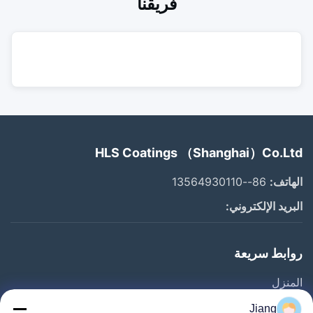
فريقنا
HLS Coatings （Shanghai）Co.Ltd
الهاتف:
86--13564930110
البريد الإلكتروني:
روابط سريعة
المنزل
المنتجات
Jiang