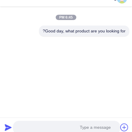
فيديوهات
برنامج VR
6:45 PM
حولنا
Good day, what product are you looking for?
جولة في المصنع
مراقبة الجودة
اتصل بنا
اطلب اقتباس
Follow Us
©2018- HLS Coatings （Shanghai）Co.Ltd. . كل شيء حقوق محجوزة