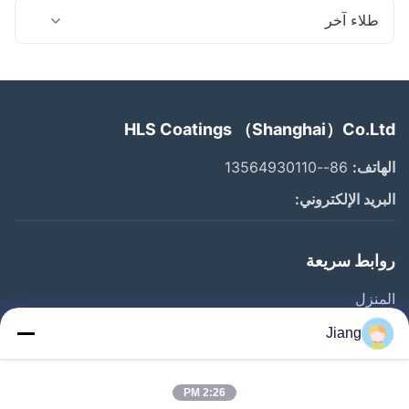
طلاء آخر
HLS Coatings （Shanghai）Co.Ltd
الهاتف:
86--13564930110
البريد الإلكتروني:
روابط سريعة
المنزل
المنتجات
Jiang
فيديوهات
برنامج VR
2:26 PM