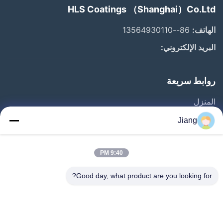
HLS Coatings （Shanghai）Co.Ltd
الهاتف:
86--13564930110
البريد الإلكتروني:
روابط سريعة
المنزل
المنتجات
Jiang
فيديوهات
برنامج VR
9:40 PM
حولنا
Good day, what product are you looking for?
جولة في المصنع
مراقبة الجودة