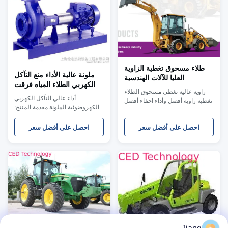
طلاء مسحوق تغطية الزاوية
ملونة عالية الأداء منع التآكل
العليا للآلات الهندسية
الكهربي الطلاء المياه فرقت
زاوية عالية تغطي مسحوق الطلاء
الراتنج
أداء عالي التآكل الكهربي
تغطية زاوية أفضل وأداء اخفاء أفضل
الكهروضوئية الملونة مقدمة المنتج:
؛ يحسن مقاومة تآكل الزاوية ؛ يتم
HS-6060BLB Colour Epoxy acrylic
تطبيق سلسلة HLS ACE-Standard
Electrocoat for auto هو الجيل الجديد
احصل على أفضل سعر
احصل على أفضل سعر
على ألواح اختبار لوح الألمنيوم
الكهربائي الطلاء بحثت وتطويرها من
المصنوع من الكروم 0.8 مم (سمك
قبل شركة HLS Paint (Shanghai)
الطلاء 60-90 um) مشروع اساسي
Co.، Ltd. وهو يمثل التكنولوجيا
سلسلة HLS ACE القياسية لمعان
الحديثة للطلاء الكهربي
EN ISO 2813 (60 درجة) 90 إنهاء
الكهرومغناطيسي الصديق للبيئة
المرئية ناعم التصاق EN ...
والممتلكات العالية والتكل...