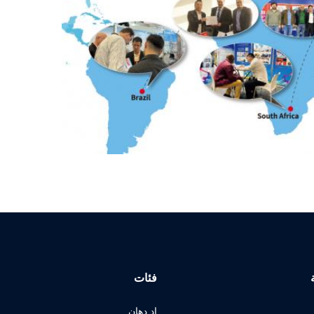
فئات
اد دهان