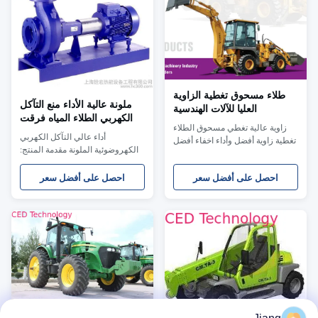
طلاء مسحوق تغطية الزاوية
ملونة عالية الأداء منع التآكل
العليا للآلات الهندسية
الكهربي الطلاء المياه فرقت
زاوية عالية تغطي مسحوق الطلاء
الراتنج
أداء عالي التآكل الكهربي
تغطية زاوية أفضل وأداء اخفاء أفضل
الكهروضوئية الملونة مقدمة المنتج:
؛ يحسن مقاومة تآكل الزاوية ؛ يتم
HS-6060BLB Colour Epoxy acrylic
تطبيق سلسلة HLS ACE-Standard
Electrocoat for auto هو الجيل الجديد
احصل على أفضل سعر
احصل على أفضل سعر
على ألواح اختبار لوح الألمنيوم
الكهربائي الطلاء بحثت وتطويرها من
المصنوع من الكروم 0.8 مم (سمك
قبل شركة HLS Paint (Shanghai)
الطلاء 60-90 um) مشروع اساسي
Co.، Ltd. وهو يمثل التكنولوجيا
سلسلة HLS ACE القياسية لمعان
الحديثة للطلاء الكهربي
EN ISO 2813 (60 درجة) 90 إنهاء
الكهرومغناطيسي الصديق للبيئة
المرئية ناعم التصاق EN ...
والممتلكات العالية والتكل...