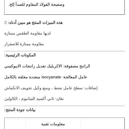
وصفيحة الفولاذ المقاوم للصدأ إلخ.
هذه الميزات المنتج هو مبين أدناه: 
لديها مقاومة الطقس ممتازة
مقاومة ممتازة للاصفرار
المكونات الرئيسية:
الراتنج مصفوفة: الاكريليك تعديل راتنجات الايبوكسي
عامل المعالجة: isocyanate متعددة مغلقة بالكامل
إضافات: سطح عامل نشط ، ومنع وكيل تجويف الانكماش
نغان: ثاني أكسيد التيتانيوم ، الكاولين
بيانات جودة المنتج:
معلومات تقنية