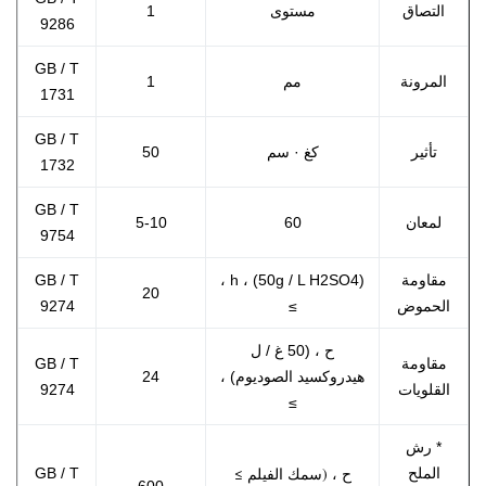
التصاق
مستوى
1
9286
GB / T
المرونة
مم
1
1731
GB / T
تأثير
كغ · سم
50
1732
GB / T
لمعان
60
5-10
9754
مقاومة
h ، (50g / L H2SO4) ،
GB / T
20
الحموض
≥
9274
ح ، (50 غ / ل
مقاومة
GB / T
هيدروكسيد الصوديوم) ،
24
القلويات
9274
≥
* رش
ح ، (سمك الفيلم ≥
الملح
GB / T