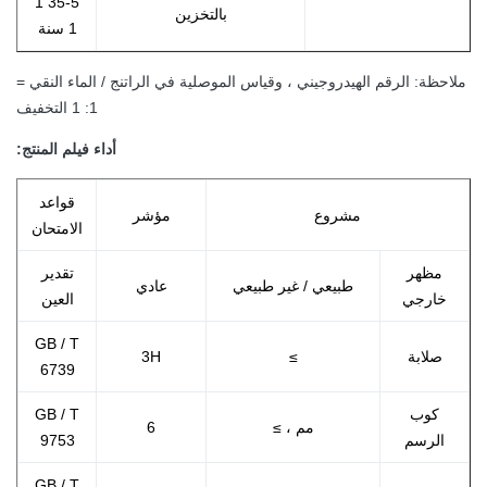
5-35 1
بالتخزين
1 سنة
ملاحظة: الرقم الهيدروجيني ، وقياس الموصلية في الراتنج / الماء النقي =
1: 1 التخفيف
أداء فيلم المنتج:
قواعد
مشروع
مؤشر
الامتحان
مظهر
تقدير
طبيعي / غير طبيعي
عادي
خارجي
العين
GB / T
صلابة
≥
3H
6739
كوب
GB / T
مم ، ≥
6
الرسم
9753
GB / T