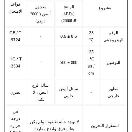
قواعد
الراتنج
معجون
مشروع
الامتحان
(AED-
أبيض
2000
(
2000LB)
درهم)
الرقم
25
GB / T
-
8.5 ± 0.5
الهيدروجيني
℃
9724
25
HG / T
℃،
800 ± 500
التوصيل
-
3334
μs /
cm
سائل لزج
مظهر
سائل أبيض
أبيض
-
، لا
بصري
خارجي
حليبي
تكتل
في
درجة
لا توجد حالة طبقية ، ولم يكن
استقرار التخزين
حرارة
هناك فرق واضح مقارنة