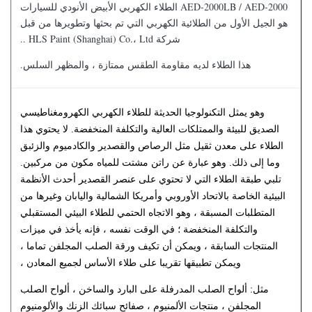
AED-2000LB / AED-2000 الطلاء الكهربي الأبيض الأنودي للسيارات
هو الجيل الأول من الطلائية الكهربي التي تم بحثها وتطويرها من قبل
شركة HLS Paint (Shanghai) Co.، Ltd ..
هذا الطلاء لديه مقاومة الطقس ممتازة ، والمظهر السلس.
وهو يمثل التكنولوجيا الحديثة للطلاء الكهربي الكهرومغناطيسي
الصديق للبيئة والممتلكات العالية والتكلفة المنخفضة.
لا يحتوي هذا
الطلاء على معدن ثقيل مثل الرصاص والقصدير والكادميوم والزئبق
وما إلى ذلك. وهو عبارة عن راتن مشتت للمياه مكون من مركبين.
تلبي طبقة الطلاء التي لا تحتوي على عنصر القصدير أحدث الأنظمة
البيئية الخاصة بالاتحاد الأوروبي وأمريكا الشمالية واليابان وغيرها من
المتطلبات المسبقة ، وهو الاتجاه الحتمي للطلاء البيئي المستقبلي
والتكلفة المنخفضة ؛
في الوقت نفسه ، فإنه يأخذ في ميزات
المنتجات السابقة ، ويمكن أن تكيف ورقة الصلب المجلفن تماما ،
ويمكن تطبيقها تقريبا على طلاء الأساس لجميع المعادن ،
مثل: ألواح الصلب المدرفلة على البارد والساخن ، ألواح الصلب
المجلفن ، منتجات الألمنيوم ، صفائح سبائك الزنك والألومنيوم