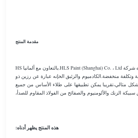
مقدمة المنتج
HLS-5701LB / HLS-5750 Gray Cationic Epoxy Electrocoat للسيارات هو الطلاء الكهربائي الفوري من الجيل السابع الذي بحثه وطوره شركة HLS Paint (Shanghai) Co. ، Ltd.بالتعاون مع ألمانيا HS
ة مع خصائص عالية وتكلفة منخفضة.الكادميوم والزئبق الخإنه عبارة عن رزين ذو
بشكل مثالي،تقريبا يمكن تطبيقها على طلاء الأساس من جميع
بيكة الزنك والألومنيوم والصفائح من الفولاذ المقاوم للصدأ،
هذه المنتج يظهر أدناه: