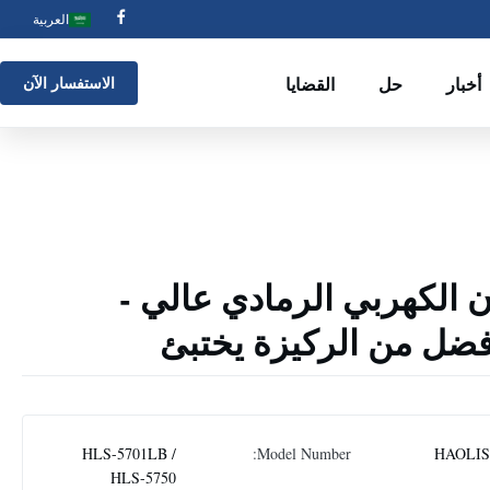
العربية
أخبار
حل
القضايا
الاستفسار الآن
 الكهربي الرمادي عالي -
فضل من الركيزة يختبئ
HLS-5701LB /
Model Number:
HAOLI
HLS-5750