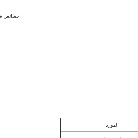
1خصائص قوية مضادة للتآكل، مقاومة جيدة لرذاذ الملح حافة قطعة العمل
المورد