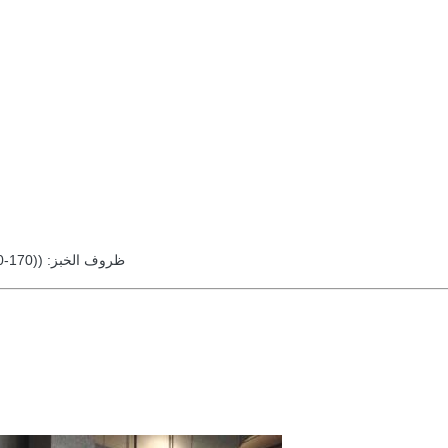
ظروف الخبز: ((170-180) °C × ((20-30) دقيقة (درجة حرارة الحفاظ على الأجزاء المطلية)