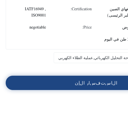
هاي الصين
Certification:
IATF16949 ,
بر الرئيسى）
ISO9001
وض
Price:
negotiable
م
حة التحليل الكهربائي,عملية الطلاء الكهربي
ا
ل
ا
س
ت
ف
س
ا
ر
ا
ل
آ
ن