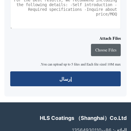
Attach Files
Choose Files
You can upload up to 5 files and Each file sized 10M max.
إرسال
HLS Coatings （Shanghai）Co.Ltd
الهاتف:
86--13564930110