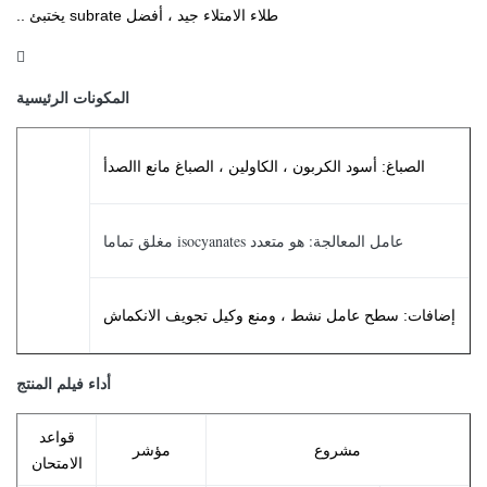
طلاء الامتلاء جيد ، أفضل subrate يختبئ ..

المكونات الرئيسية
الصباغ: أسود الكربون ، الكاولين ، الصباغ مانع االصدأ
عامل المعالجة: هو متعدد isocyanates مغلق تماما
إضافات: سطح عامل نشط ، ومنع وكيل تجويف الانكماش
أداء فيلم المنتج
قواعد
مشروع
مؤشر
الامتحان