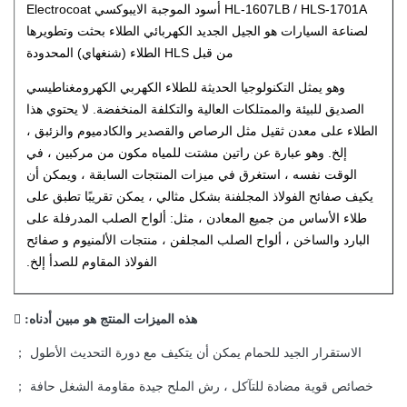
HL-1607LB / HLS-1701A أسود الموجبة الايبوكسي Electrocoat
لصناعة السيارات هو الجيل الجديد الكهربائي الطلاء بحثت وتطويرها
من قبل HLS الطلاء (شنغهاي) المحدودة
وهو يمثل التكنولوجيا الحديثة للطلاء الكهربي الكهرومغناطيسي
الصديق للبيئة والممتلكات العالية والتكلفة المنخفضة.
لا يحتوي هذا
الطلاء على معدن ثقيل مثل الرصاص والقصدير والكادميوم والزئبق ،
إلخ. وهو عبارة عن راتين مشتت للمياه مكون من مركبين ، في
الوقت نفسه ، استغرق في ميزات المنتجات السابقة ، ويمكن أن
يكيف صفائح الفولاذ المجلفنة بشكل مثالي ، يمكن تقريبًا تطبق على
طلاء الأساس من جميع المعادن ، مثل: ألواح الصلب المدرفلة على
البارد والساخن ، ألواح الصلب المجلفن ، منتجات الألمنيوم و صفائح
الفولاذ المقاوم للصدأ إلخ.
هذه الميزات المنتج هو مبين أدناه: 
الاستقرار الجيد للحمام يمكن أن يتكيف مع دورة التحديث الأطول ；
خصائص قوية مضادة للتآكل ، رش الملح جيدة مقاومة الشغل حافة ；