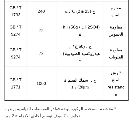
مقاوم
GB / T
ح (23 ± 2) ℃، ≥
240
المياه
1733
مقاومة
h ، (50g / L H2SO4) ،
GB / T
72
الحموض
≥
9274
ح ، (50 غ / ل
مقاومة
GB / T
هيدروكسيد الصوديوم) ،
72
القلويات
9274
≥
* رش
ح ، (سمك الفيلم ≥
الملح
GB / T
1000
20μm) ، ≥
1771
resistanc
ه
* ملاحظة: تستخدم الركيزة لوحة فولدر الفوسفات القياسية بوندر ،
تجاوزت كسوف توسيع أحادي الاتجاه ≤ 2 مم.