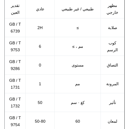
مظهر
تقدير
طبيعي / غير طبيعي
عادي
خارجي
العين
GB / T
صلابة
≥
2H
6739
كوب
GB / T
مم ، ≥
6
الرسم
9753
GB / T
التصاق
مستوى
0
9286
GB / T
المرونة
مم
1
1731
GB / T
تأثير
كغ · سم
50
1732
GB / T
لمعان
60
50-80
9754