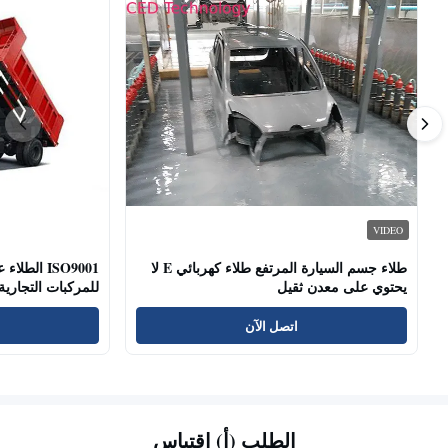
VIDEO
طلاء جسم السيارة المرتفع طلاء كهربائي E لا
ISO9001 ال
يحتوي على معدن ثقيل
للمركبات التجارية
اتصل الآن
الطلب (أ) اقتباس