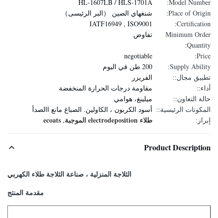
HL-1607LB / HLS-1701A
Model Number:
Place of Origin:
شنغهاي الصين （البر الرئيسى）
IATF16949 , ISO9001
Certification:
Minimum Order
تفاوض
Quantity:
negotiable
Price:
Supply Ability:
200 طن في اليوم
تطبيق مجال::
الفريزر
أداء::
مقاومة درجات الحرارة المنخفضة
حالة التعاون::
ميلينغ، هوامي
المكونات الرئيسية::
أسود الكربون ، الكاولين. الصباغ مانع االصدأ
طلاء electrodeposition الموجبة
ecoats
إبراز:
,
Product Description
الثلاجة المنزلية ، صناعة الثلاجة طلاء الكهربي
مقدمة المنتج