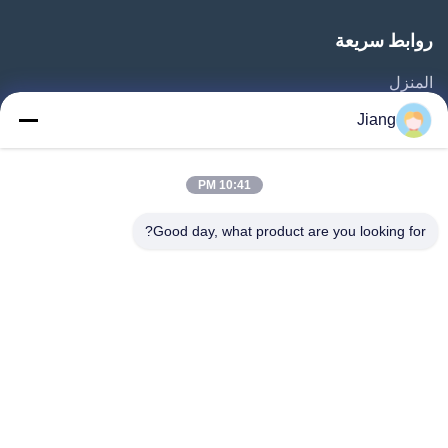
روابط سريعة
المنزل
المنتجات
Jiang
فيديوهات
برنامج VR
10:41 PM
حولنا
Good day, what product are you looking for?
جولة في المصنع
مراقبة الجودة
اتصل بنا
اطلب اقتباس
Follow Us