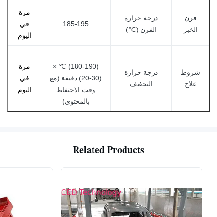
مرة
فرن
درجة حرارة
185-195
في
الخبز
الفرن (℃)
اليوم
(180-190) ℃ ×
مرة
شروط
درجة حرارة
(20-30) دقيقة (مع
في
علاج
التجفيف
وقت الاحتفاظ
اليوم
بالمحتوى)
Related Products