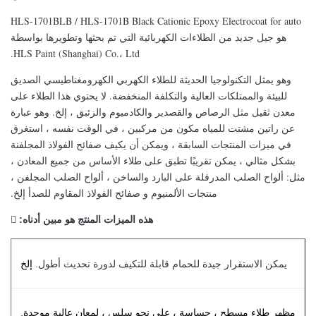
HLS-1701BLB / HLS-1701B Black Cationic Epoxy Electrocoat for auto
هو جيل جديد من الطلاءات الكهربائية التي تم بحثها وتطويرها بواسطة
HLS Paint (Shanghai) Co.، Ltd.
وهو يمثل التكنولوجيا الحديثة للطلاء الكهربي الكهرومغناطيسي الصديق
للبيئة والممتلكات العالية والتكلفة المنخفضة. لا يحتوي هذا الطلاء على
معدن ثقيل مثل الرصاص والقصدير والكادميوم والزئبق ، إلخ. وهو عبارة
عن راتين مشتت للمياه مكون من مركبين ، في الوقت نفسه ، استغرق
في ميزات المنتجات السابقة ، ويمكن أن يكيف صفائح الفولاذ المجلفنة
بشكل مثالي ، يمكن تقريبًا تطبق على طلاء الأساس من جميع المعادن ،
مثل: ألواح الصلب المدرفلة على البارد والساخن ، ألواح الصلب المجلفن ،
منتجات الألمنيوم و صفائح الفولاذ المقاوم للصدأ إلخ.
هذه الميزات المنتج هو مبين أدناه:

يمكن الاستقرار جيدة للحمام قابلة للتكيف لدورة تحديث أطول.
إلخ
مظهر طلاء مسطح ، حساسة ، على نحو سلس ، لمعان عالية موحدة.