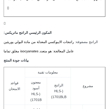


المكون الرئيسي الراتنج ماتريكس:
الراتنج مصفوفة:
راتنجات الايبوكسي المعدلة من مادة البولي يوريثين
عامل المعالجة: هو متعدد isocyanates مغلق تماما
بيانات جودة المنتج
معلومات تقنية
معجون
قواعد
الراتنج
مشروع
أسود
الامتحان
(HLS-
(HLS-
1701BLB)
1701B)