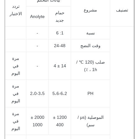
بيانات التحكم
تردد
تصنيف
مشروع
حمام
الاختبار
Anolyte
جديد
نسبة
1: 6
-
وقت النضج
24-48
-
مرة
صلب (120 ℃ /
14 ± 4
-
في
1h ، ٪)
اليوم
مرة
PH
5،6-6،2
2،0-3،5
في
اليوم
مرة
الموصلية (μs /
1200 ±
2000 ±
في
سم)
400
1000
اليوم