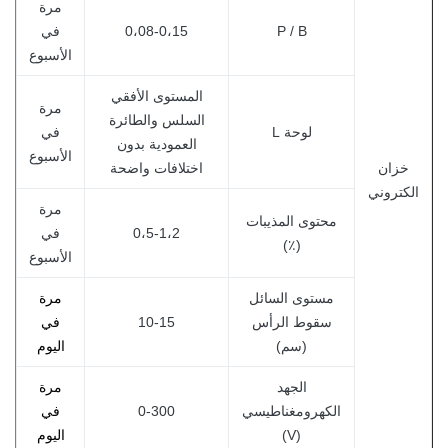
مرة
P / B
0،08-0،15
في
الأسبوع
المستوى الأفقي
مرة
السلس والطائرة
لوحة L
في
العمودية بدون
الأسبوع
خزان
اختلافات واضحة
الكتروني
مرة
محتوى المذيبات
0،5-1،2
في
(٪)
الأسبوع
مستوى السائل
مرة
سقوط الرأس
10-15
في
(سم)
اليوم
الجهد
مرة
الكهرومغناطيسي
0-300
في
(V)
اليوم