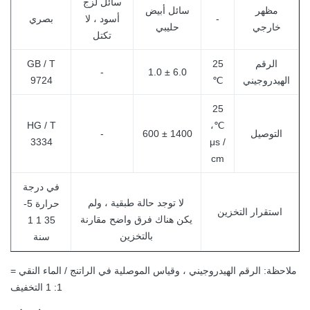
سائل لزج
مظهر
سائل أبيض
-
أسود ، لا
بصري
خارجي
حليبي
تكتل
الرقم
25
GB / T
-
6.0 ± 1.0
الهيدروجيني
℃
9724
25
HG / T
℃،
التوصيل
1400 ± 600
-
3334
μs /
cm
في درجة
لا توجد حالة طبقية ، ولم
حرارة 5-
استقرار التخزين
يكن هناك فرق واضح مقارنة
35 1 1
بالتخزين
سنة
ملاحظة: الرقم الهيدروجيني ، وقياس الموصلية في الراتنج / الماء النقي =
1: 1 التخفيف