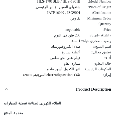
HLS-1701BLB / HLS-1701B
Model Number:
Place of Origin:
شنغهاي الصين （البر الرئيسى）
IATF16949 , ISO9001
Certification:
Minimum Order
تفاوض
Quantity:
negotiable
Price:
Supply Ability:
200 طن في اليوم
رصيف صخري حياة::
1 سنة
اسم المنتج::
طلاء الكتروفيوريتيك
تطبيق مجال::
أغطية سيارة
أداء::
فيلم على نحو سلس
حالة التعاون::
سيارة الفاو
المكونات الرئيسية::
اثير الكحول أسود فاحم
طلاء electrodeposition الموجبة
ecoats
إبراز:
,
Product Description
الطلاء الكهربي لصناعة تغطية السيارات
مقدمة المنتج