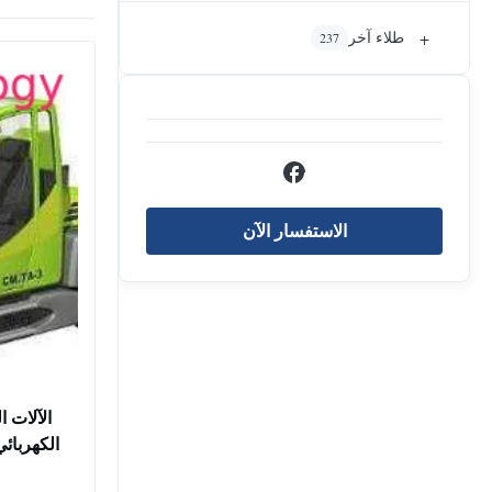
+
طلاء آخر
237
الاستفسار الآن
الآلات ا
الكهربائي