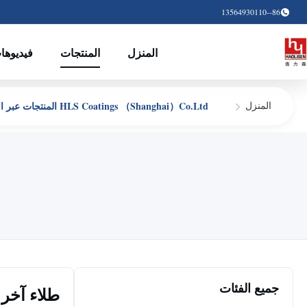
86--13564930110
المنزل
المنتجات
فيديوها
HLS Coatings （Shanghai）Co.Ltd المنتجات عبر الإنترنت
المنزل
جميع الفئات
طلاء آخر