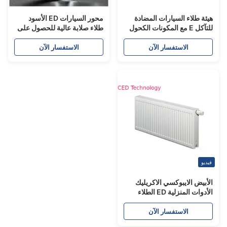
يئة طلاء السيارات المضادة
محور السيارات ED الأسود
للتآكل E مع المكونات الكحول
طلاء صلابة عالية للحصول على
لأسود / الأثير
حلقات الصلب وعجلات من
الألومنيوم
الاستفسار الآن
الاستفسار الآن
يديو
لأبيض الايبوكسي الاكريليك
الأدوات المنزلية ED الطلاء
لأشعة فوق البنفسجية
لمقاومة الإشعاع لالمبرد
الاستفسار الآن