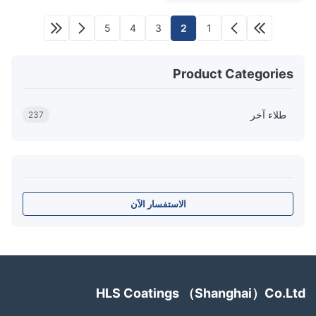
5
4
3
2
1
Product Categories
طلاء آخر
237
الاستفسار الآن
HLS Coatings （Shanghai）Co.L