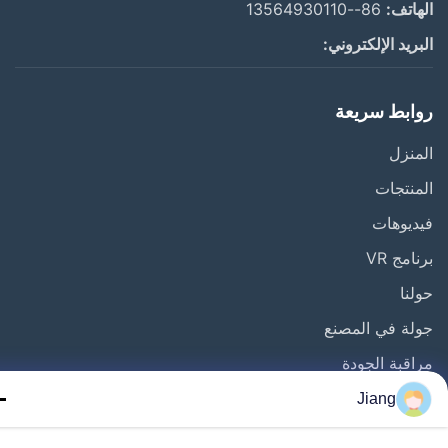
اتف:
86--13564930110
ريد الإلكتروني:
ابط سريعة
نزل
نتجات
يوهات
مج VR
نا
ة في المصنع
قبة الجودة
ل بنا
Jiang
ب اقتباس