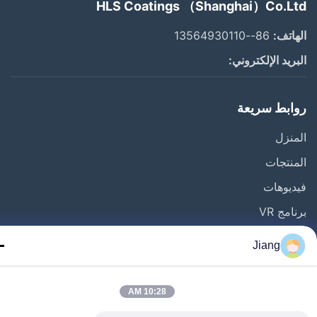
HLS Coatings （Shanghai）Co.L
اتف:
86--13564930110
ريد الإلكتروني:
ابط سريعة
نزل
نتجات
يوهات
مج VR
نا
Jiang
ة في المصنع
قبة الجودة
10:28 AM
ل بنا