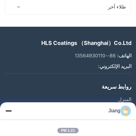
طلاء آخر
HLS Coatings （Shanghai）Co.Ltd
الهاتف:
86--13564930110
البريد الإلكتروني:
روابط سريعة
المنزل
المنتجات
Jiang
فيديوهات
برنامج VR
1:21 PM