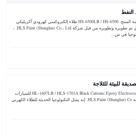
طلاء كهربائي خاص بالأشعة فوق البنفسجية للرادياتور مقدمة المنتج: HS-6500LB / HS-6500 طلاء إلكتروكسي كهرودي أكريليكي
أكريليكي للسيارة هو الجيل الكهربائي الكهربائي 9 جيل الذي تم تطويره وتطويره من قبل شركة HLS Paint (Shanghai) Co.، Ltd. ،
لوجيا في ش...
ثلاجة منزلية ، طلاء كهربائي لصناعة الثلاجة مقدمة المنتج HL-1607LB / HLS-1701A Black Cationic Epoxy Electrocoat للسيارات
هو جيل جديد من الطلاء الكهربائي تم بحثه وتطويره بواسطة HLS Paint (Shanghai) Co. إنه يمثل التكنولوجيا الحديثة للطلاء الكهربي