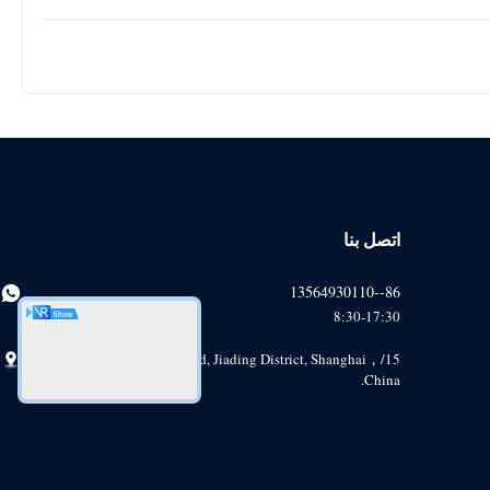
اتصل بنا
86--13564930110
8:30-17:30
15/F, No.1185, Huyi Road, Jiading District, Shanghai，
China.