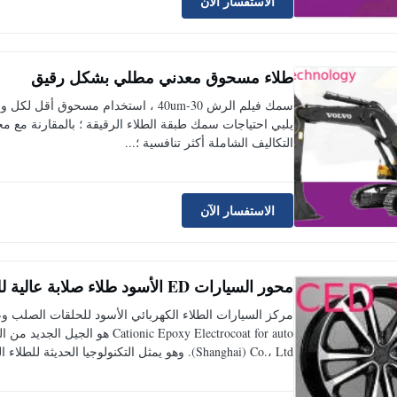
الاستفسار الآن
طلاء مسحوق معدني مطلي بشكل رقيق
سمك فيلم الرش 30-40um ، استخدام م
يلبي احتياجات سمك طبقة الطلاء الرقيقة ؛ بالمقارنة مع مخ
التكاليف الشاملة أكثر تنافسية ؛...
الاستفسار الآن
محور السيارات ED الأسود طلاء صلابة عالية للحصول على حلقات الصلب وعجلات من الألومنيوم
(Shanghai) Co.، Ltd. وهو يمثل التكنولوجيا الحديثة للطلاء الكهربي الكهروم...