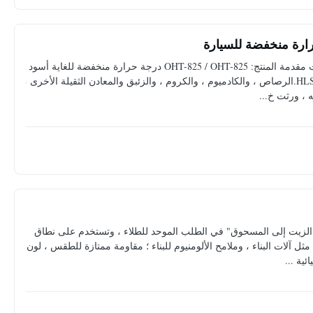
ارة منخفضة للسيارة
طلاء أسود جيد التوحيد الكهربي لامتصاص صدمات السيارات مقدمة المنتج: OHT-825 / OHT-825 درجة حرارة منخفضة للغاية أسود
الكاتيوني إيبوكسي Electrocoat ، هي HLS Paint (Shanghai) Co.الرصاص ، والكادميوم ، والكروم ، والزئبق والمعادن الثقيلة الأخرى ،
، ورثت خ...
ة "الزيت إلى المسحوق" في الطلب الموحد للطلاء ، وتستخدم على نطاق
 آلات البناء ، وملامح الألومنيوم للبناء ؛ مقاومة ممتازة للطقس ، لون
ية ...