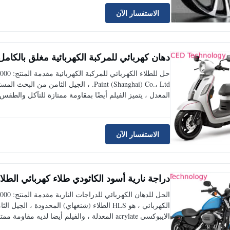
الاستفسار الآن
دهان كهربائي للمركبة الكهربائية مغلق بالكامل
Paint (Shanghai) Co.، Ltd. ، الجيل الث
المعدل ، يتميز الفيلم أيضًا بمقاومة ممتازة للتآكل والطقس 
الاستفسار الآن
دراجة نارية أسود الكاثودي طلاء كهربائي الطل
الكهربائي ، هو HLS الطلاء (شنغهاي) المحدودة
الايبوكسي acrylate المعدلة ، والفيلم أيضا لديه مقاومة ممتازة للتآكل والظرو...