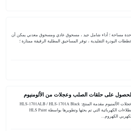
سحوق أقل لكل وحدة مساحة ؛ أداء شامل جيد ، مسحوق عادي ومسحوق معدني يمكن أن
ططات البودرة التقليدية ، توفر المساحيق المطلية الرقيقة ممتازة ؛
مركز السيارات الطلاء الكهربائي الأسود للحلقات الصلب وعجلات الألمنيوم مقدمة المنتج: HLS-1701ALB / HLS-1701A Black
Cationic Epoxy Electrocoat for auto هو الجيل الجديد من الطلاءات الكهربائية التي تم بحثها وتطويرها بواسطة HLS Paint