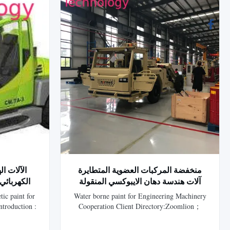
ية للدفاع
منخفضة المركبات العضوية المتطايرة
لا المعادن
آلات هندسة دهان الايبوكسي المنقولة
بالماء
tic paint for
Water borne paint for Engineering Machinery
ntroduction :
Cooperation Client Directory:Zoomlion；
rylic Gray
SANY；XCMG Advantages: High
nt (Shanghai)
performance; Low VOCs Product Specification